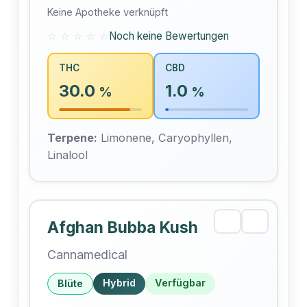
Keine Apotheke verknüpft
☆ ☆ ☆ ☆ ☆
Noch keine Bewertungen
THC
CBD
30.0
1.0
%
%
Terpene:
Limonene, Caryophyllen,
Linalool
Afghan Bubba Kush
Cannamedical
Hybrid
Verfügbar
Blüte