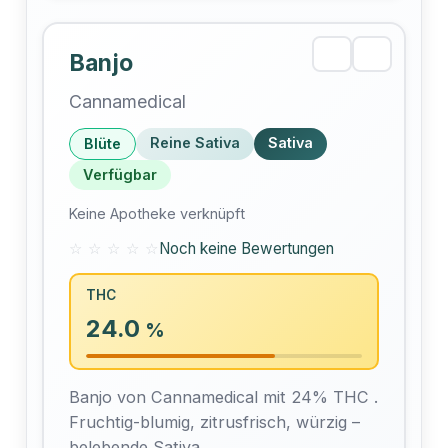
stimmungsaufhellendem Effekt.
Banjo
Cannamedical
Reine Sativa
Sativa
Blüte
Verfügbar
Keine Apotheke verknüpft
☆ ☆ ☆ ☆ ☆
Noch keine Bewertungen
THC
24.0
%
Banjo von Cannamedical mit 24% THC .
Fruchtig-blumig, zitrusfrisch, würzig –
belebende Sativa.