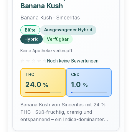
Banana Kush
Banana Kush · Sinceritas
Ausgewogener Hybrid
Blüte
Hybrid
Verfügbar
Keine Apotheke verknüpft
☆ ☆ ☆ ☆ ☆
Noch keine Bewertungen
THC
CBD
24.0
1.0
%
%
Banana Kush von Sinceritas mit 24 %
THC . Süß-fruchtig, cremig und
entspannend – ein Indica-dominanter
Hybrid mit sanftem,