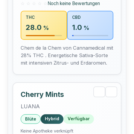
☆ ☆ ☆ ☆ ☆
Noch keine Bewertungen
THC
CBD
28.0
1.0
%
%
Chem de la Chem von Cannamedical mit
28% THC . Energetische Sativa-Sorte
mit intensiven Zitrus- und Erdaromen.
Cherry Mints
LUANA
Hybrid
Verfügbar
Blüte
Keine Apotheke verknüpft