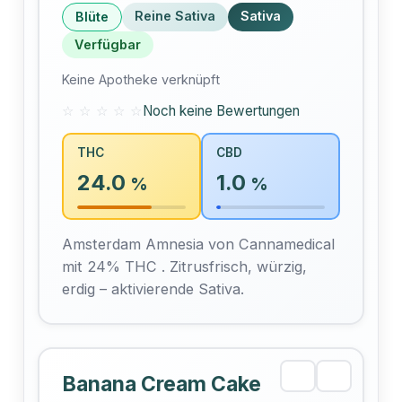
Reine Sativa
Sativa
Blüte
Verfügbar
Keine Apotheke verknüpft
☆ ☆ ☆ ☆ ☆
Noch keine Bewertungen
THC
CBD
24.0
1.0
%
%
Amsterdam Amnesia von Cannamedical
mit 24% THC . Zitrusfrisch, würzig,
erdig – aktivierende Sativa.
Banana Cream Cake