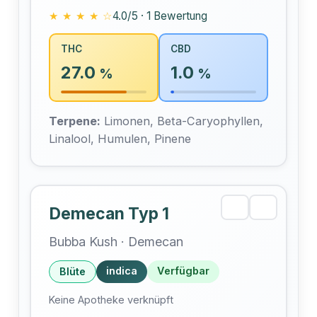
★ ★ ★ ★ ☆
4.0/5 · 1 Bewertung
THC
CBD
27.0
1.0
%
%
Terpene:
Limonen, Beta-Caryophyllen,
Linalool, Humulen, Pinene
Demecan Typ 1
Bubba Kush · Demecan
indica
Verfügbar
Blüte
Keine Apotheke verknüpft