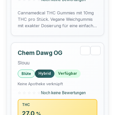
Cannamedical THC Gummies mit 10mg
THC pro Stück. Vegane Weichgummis
mit exakter Dosierung für eine einfache,
diskrete und komfortable Einnahme.
Jetzt Rezept anfragen und
Cannamedical…
Chem Dawg OG
Slouu
Hybrid
Verfügbar
Blüte
Keine Apotheke verknüpft
☆ ☆ ☆ ☆ ☆
Noch keine Bewertungen
THC
27.0
%