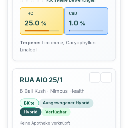
☆ ☆ ☆ ☆ ☆
Noch keine Bewertungen
THC
CBD
25.0
1.0
%
%
Terpene:
Limonene, Caryophyllen,
Linalool
RUA AIO 25/1
8 Ball Kush · Nimbus Health
Ausgewogener Hybrid
Blüte
Hybrid
Verfügbar
Keine Apotheke verknüpft