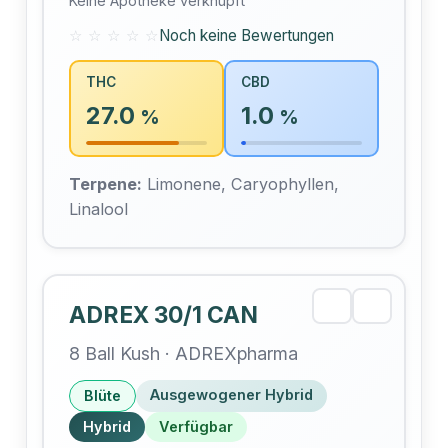
Keine Apotheke verknüpft
☆ ☆ ☆ ☆ ☆
Noch keine Bewertungen
THC
CBD
27.0
1.0
%
%
Terpene:
Limonene, Caryophyllen,
Linalool
ADREX 30/1 CAN
8 Ball Kush · ADREXpharma
Ausgewogener Hybrid
Blüte
Hybrid
Verfügbar