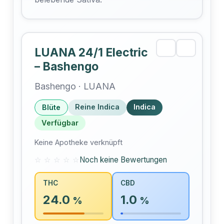
LUANA 24/1 Electric
– Bashengo
Bashengo · LUANA
Reine Indica
Indica
Blüte
Verfügbar
Keine Apotheke verknüpft
☆ ☆ ☆ ☆ ☆
Noch keine Bewertungen
THC
CBD
24.0
1.0
%
%