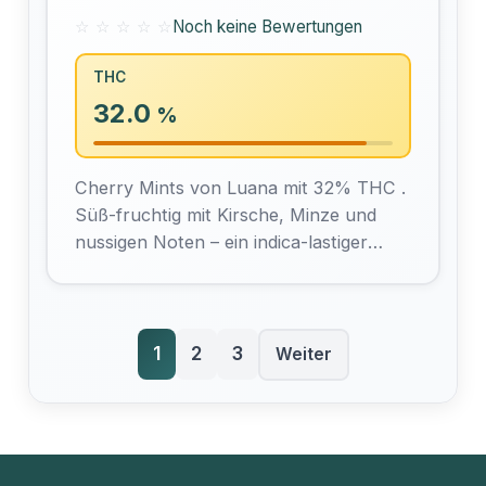
☆ ☆ ☆ ☆ ☆
Noch keine Bewertungen
THC
32.0
%
Cherry Mints von Luana mit 32% THC .
Süß-fruchtig mit Kirsche, Minze und
nussigen Noten – ein indica-lastiger
Hybrid mit beruhigender,
entspannender und stresslindernder
Wirkung,…
1
2
3
Weiter