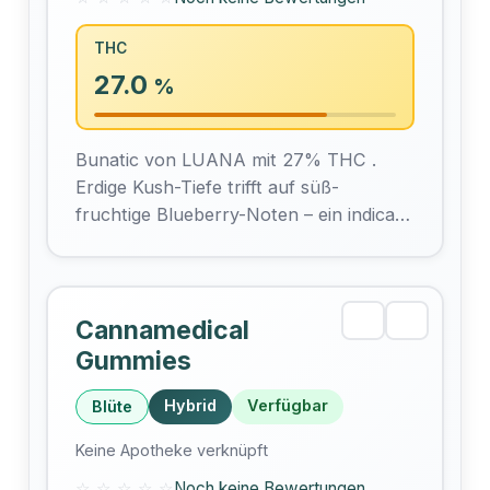
THC
27.0
%
Bunatic von LUANA mit 27% THC .
Erdige Kush-Tiefe trifft auf süß-
fruchtige Blueberry-Noten – ein indica-
dominierter Hybrid aus Kanada.
Cannamedical
Gummies
Hybrid
Verfügbar
Blüte
Keine Apotheke verknüpft
☆ ☆ ☆ ☆ ☆
Noch keine Bewertungen