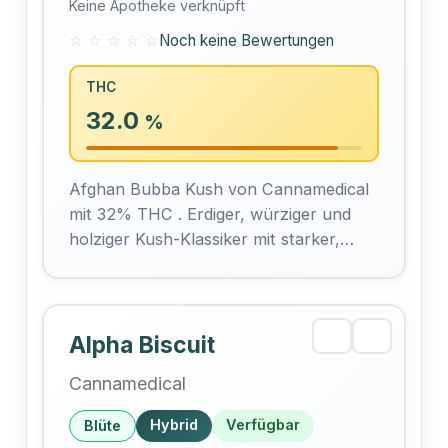
Keine Apotheke verknüpft
☆ ☆ ☆ ☆ ☆
Noch keine Bewertungen
THC
32.0
%
Afghan Bubba Kush von Cannamedical
mit 32% THC . Erdiger, würziger und
holziger Kush-Klassiker mit starker,
beruhigender Körperwirkung und
angenehmer Euphorie – ein indica-
dominanter Hybrid…
Alpha Biscuit
Cannamedical
Hybrid
Verfügbar
Blüte