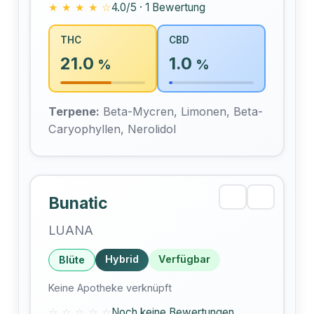
★ ★ ★ ★ ☆
4.0/5 · 1 Bewertung
THC
CBD
21.0
1.0
%
%
Terpene:
Beta-Mycren, Limonen, Beta-
Caryophyllen, Nerolidol
Bunatic
LUANA
Hybrid
Verfügbar
Blüte
Keine Apotheke verknüpft
☆ ☆ ☆ ☆ ☆
Noch keine Bewertungen