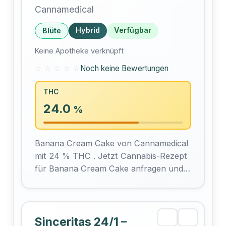
Cannamedical
Hybrid
Verfügbar
Blüte
Keine Apotheke verknüpft
☆ ☆ ☆ ☆ ☆
Noch keine Bewertungen
THC
24.0
%
Banana Cream Cake von Cannamedical
mit 24 % THC . Jetzt Cannabis-Rezept
für Banana Cream Cake anfragen und
bequem bestellen, mit Lieferung in nur
48…
Sinceritas 24/1 –