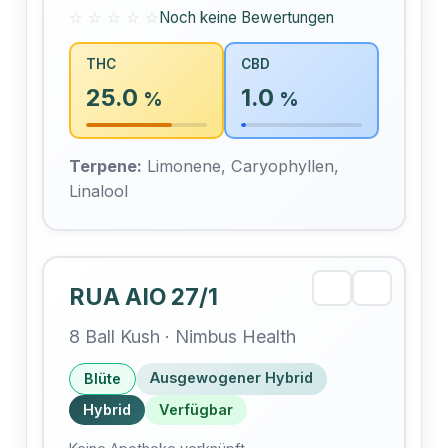
☆ ☆ ☆ ☆ ☆
Noch keine Bewertungen
THC
CBD
25.0
1.0
%
%
Terpene:
Limonene, Caryophyllen,
Linalool
RUA AIO 27/1
8 Ball Kush · Nimbus Health
Ausgewogener Hybrid
Blüte
Hybrid
Verfügbar