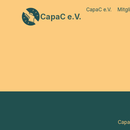
Zum
CapaC e.V.
Mitgl
Inhalt
CapaC e.V.
springen
Capa