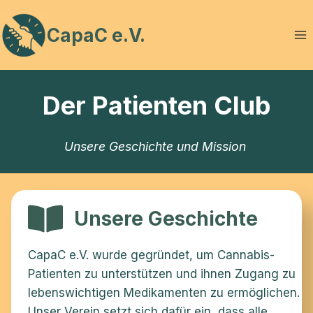
Zum
Inhalt
CapaC e.V.
springen
Der Patienten Club
Unsere Geschichte und Mission
Unsere Geschichte
CapaC e.V. wurde gegründet, um Cannabis-
Patienten zu unterstützen und ihnen Zugang zu
lebenswichtigen Medikamenten zu ermöglichen.
Unser Verein setzt sich dafür ein, dass alle