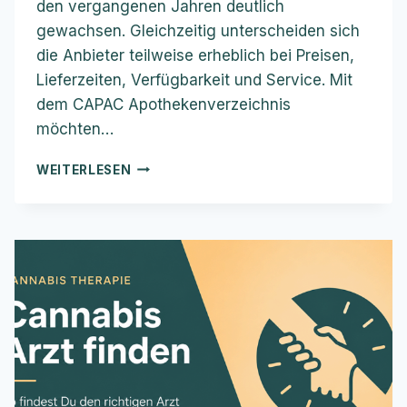
den vergangenen Jahren deutlich
gewachsen. Gleichzeitig unterscheiden sich
die Anbieter teilweise erheblich bei Preisen,
Lieferzeiten, Verfügbarkeit und Service. Mit
dem CAPAC Apothekenverzeichnis
möchten…
CANNABIS
WEITERLESEN
APOTHEKEN
FINDEN
–
SO
FINDEST
DU
DIE
PASSENDE
APOTHEKE
FÜR
MEDIZINISCHES
CANNABIS