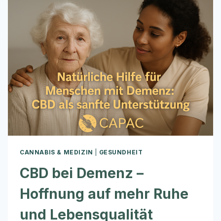
CHRONISCHEN
SCHMERZEN
–
WAS
PATIENTEN
WIRKLICH
WISSEN
SOLLTEN
CANNABIS & MEDIZIN
|
GESUNDHEIT
CBD bei Demenz –
Hoffnung auf mehr Ruhe
und Lebensqualität