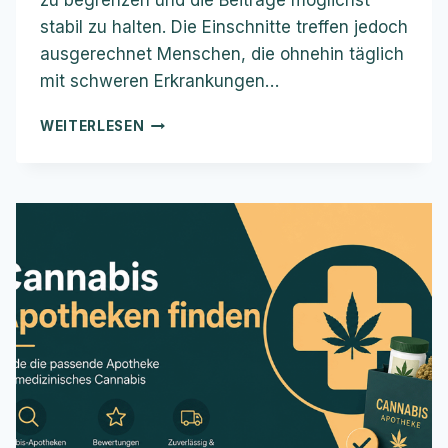
stabil zu halten. Die Einschnitte treffen jedoch
ausgerechnet Menschen, die ohnehin täglich
mit schweren Erkrankungen…
GESUNDHEITSREFORM
WEITERLESEN
BESCHLOSSEN
–
WARUM
CANNABIS-
PATIENTEN
JETZT
EINE
STARKE
STIMME
BRAUCHEN