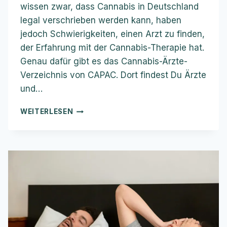
wissen zwar, dass Cannabis in Deutschland
legal verschrieben werden kann, haben
jedoch Schwierigkeiten, einen Arzt zu finden,
der Erfahrung mit der Cannabis-Therapie hat.
Genau dafür gibt es das Cannabis-Ärzte-
Verzeichnis von CAPAC. Dort findest Du Ärzte
und…
CANNABIS
WEITERLESEN
ARZT
FINDEN
–
SO
FINDEST
DU
DEN
RICHTIGEN
ARZT
FÜR
DEINE