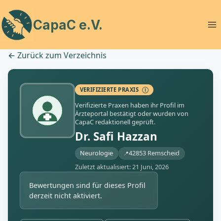
Zum
Inhalt
CapaC e.V.
springen
←
Zurück zum Verzeichnis
VERIFIZIERTE PRAXIS
Ⓘ
Verifizierte Praxen haben ihr Profil im
Ärzteportal bestätigt oder wurden von
CapaC redaktionell geprüft.
Dr. Safi Hazzan
Neurologie
42853 Remscheid
Zuletzt aktualisiert: 21 Juni, 2026
Bewertungen sind für dieses Profil
derzeit nicht aktiviert.