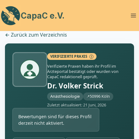
Zum
Inhalt
CapaC e.V.
springen
←
Zurück zum Verzeichnis
VERIFIZIERTE PRAXIS
Ⓘ
Verifizierte Praxen haben ihr Profil im
Ärzteportal bestätigt oder wurden von
CapaC redaktionell geprüft.
Dr. Volker Strick
Anästhesiologie
50996 Köln
Zuletzt aktualisiert: 21 Juni, 2026
Bewertungen sind für dieses Profil
derzeit nicht aktiviert.