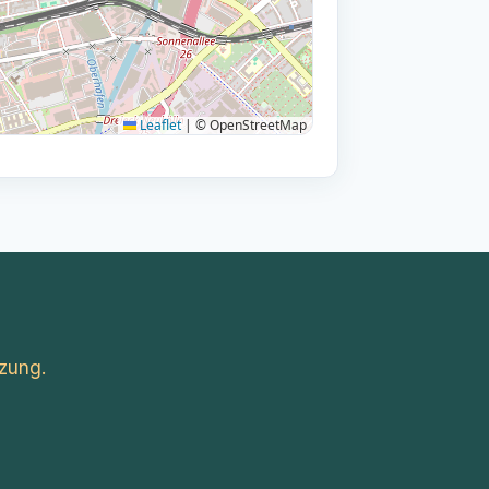
Leaflet
|
© OpenStreetMap
zung.