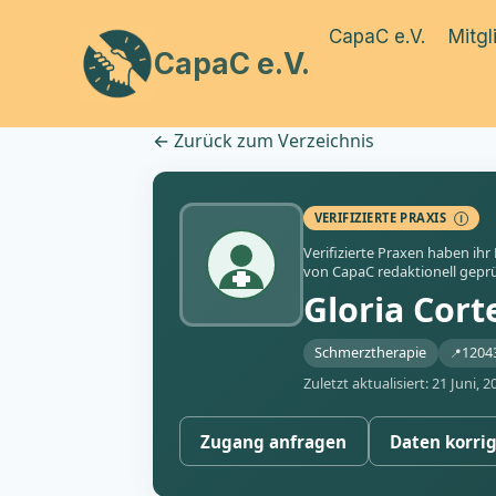
Zum
CapaC e.V.
Mitgl
Inhalt
CapaC e.V.
springen
←
Zurück zum Verzeichnis
VERIFIZIERTE PRAXIS
Ⓘ
Verifizierte Praxen haben ihr
von CapaC redaktionell geprü
Gloria Cort
Schmerztherapie
12043
Zuletzt aktualisiert: 21 Juni, 2
Zugang anfragen
Daten korri