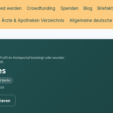
ied werden
Crowdfunding
Spenden
Blog
Briefak
Ärzte & Apotheken Verzeichnis
Allgemeine deutsche
 Profil im Ärzteportal bestätigt oder wurden
ft.
es
 Berlin
026
gieren