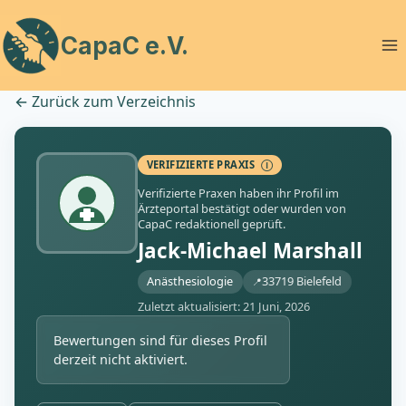
Zum
Inhalt
CapaC e.V.
springen
←
Zurück zum Verzeichnis
VERIFIZIERTE PRAXIS
Ⓘ
Verifizierte Praxen haben ihr Profil im
Ärzteportal bestätigt oder wurden von
CapaC redaktionell geprüft.
Jack-Michael Marshall
Anästhesiologie
33719 Bielefeld
Zuletzt aktualisiert: 21 Juni, 2026
Bewertungen sind für dieses Profil
derzeit nicht aktiviert.