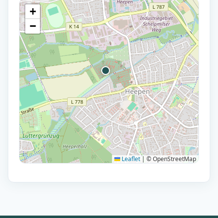
+
−
Leaflet
|
© OpenStreetMap