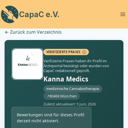
Zum
Inhalt
CapaC e.V.
springen
←
Zurück zum Verzeichnis
VERIFIZIERTE PRAXIS
Ⓘ
Verifizierte Praxen haben ihr Profil im
Ärzteportal bestätigt oder wurden von
CapaC redaktionell geprüft.
Kanna Medics
medizinische Cannabistherapie
80469 München
Zuletzt aktualisiert: 5 Juni, 2026
Bewertungen sind für dieses Profil
derzeit nicht aktiviert.