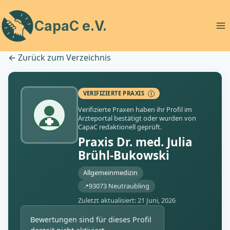
Zum
Inhalt
CapaC e.V.
springen
←
Zurück zum Verzeichnis
VERIFIZIERTE PRAXIS
Ⓘ
Verifizierte Praxen haben ihr Profil im
Ärzteportal bestätigt oder wurden von
CapaC redaktionell geprüft.
Praxis Dr. med. Julia
Brühl-Bukowski
Allgemeinmedizin
93073 Neutraubling
Zuletzt aktualisiert: 21 Juni, 2026
Bewertungen sind für dieses Profil