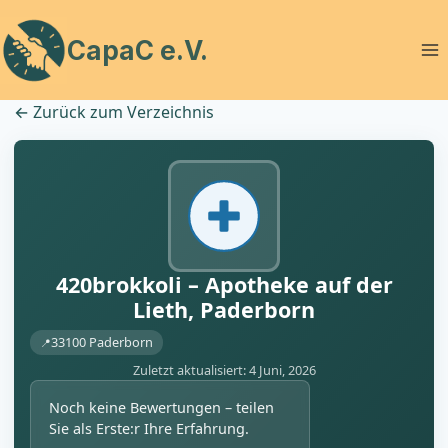
Zum
Inhalt
CapaC e.V.
springen
←
Zurück zum Verzeichnis
420brokkoli – Apotheke auf der
Lieth, Paderborn
33100 Paderborn
Zuletzt aktualisiert: 4 Juni, 2026
Noch keine Bewertungen – teilen
Sie als Erste:r Ihre Erfahrung.