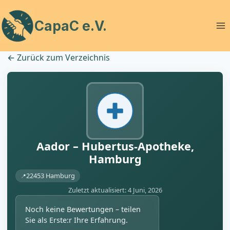
Zum
Inhalt
CapaC e.V.
springen
←
Zurück zum Verzeichnis
Aador – Hubertus-Apotheke,
Hamburg
22453 Hamburg
Zuletzt aktualisiert: 4 Juni, 2026
Noch keine Bewertungen – teilen
Sie als Erste:r Ihre Erfahrung.