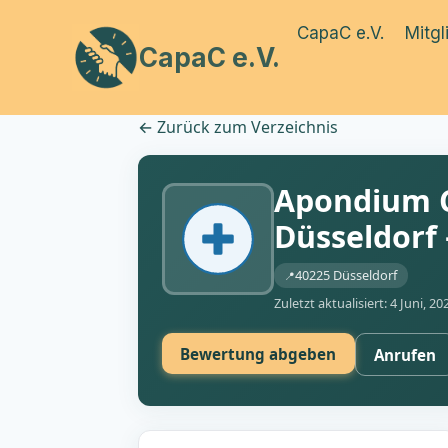
Zum
CapaC e.V.
Mitgl
Inhalt
CapaC e.V.
springen
←
Zurück zum Verzeichnis
Apondium C
Düsseldorf
40225 Düsseldorf
Zuletzt aktualisiert: 4 Juni, 20
Bewertung abgeben
Anrufen