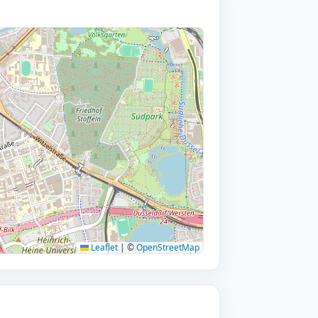
Leaflet
|
©
OpenStreetMap