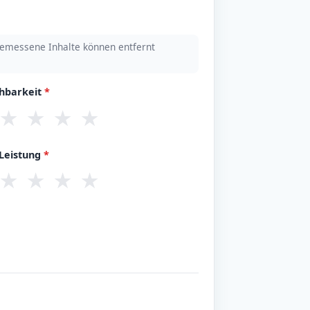
emessene Inhalte können entfernt
chbarkeit
*
★
★
★
★
/Leistung
*
★
★
★
★