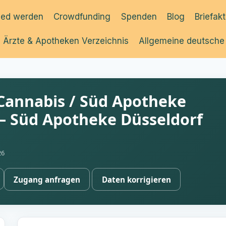
ied werden
Crowdfunding
Spenden
Blog
Briefak
Ärzte & Apotheken Verzeichnis
Allgemeine deutsche
annabis / Süd Apotheke
 – Süd Apotheke Düsseldorf
26
Zugang anfragen
Daten korrigieren