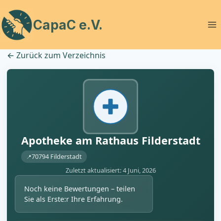
Zum
Inhalt
CapaC e.V.
springen
←
Zurück zum Verzeichnis
Apotheke am Rathaus Filderstadt
70794 Filderstadt
Zuletzt aktualisiert: 4 Juni, 2026
Noch keine Bewertungen – teilen
Sie als Erste:r Ihre Erfahrung.