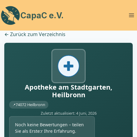
Zum
Inhalt
CapaC e.V.
springen
←
Zurück zum Verzeichnis
Apotheke am Stadtgarten,
Heilbronn
74072 Heilbronn
Zuletzt aktualisiert: 4 Juni, 2026
Noch keine Bewertungen – teilen
Sie als Erste:r Ihre Erfahrung.