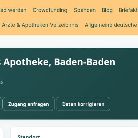
ied werden
Crowdfunding
Spenden
Blog
Briefak
Ärzte & Apotheken Verzeichnis
Allgemeine deutsche
 Apotheke, Baden-Baden
26
Zugang anfragen
Daten korrigieren
Standort