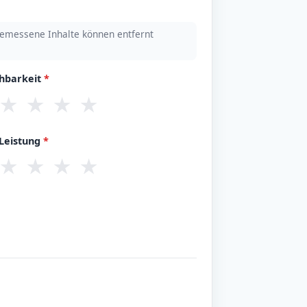
emessene Inhalte können entfernt
chbarkeit
*
★
★
★
★
/Leistung
*
★
★
★
★