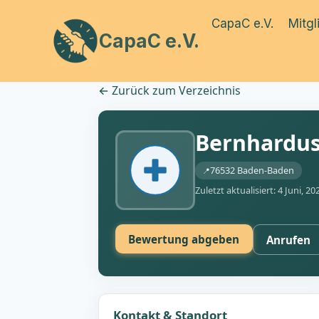
Zum
CapaC e.V.
Mitgl
Inhalt
CapaC e.V.
springen
←
Zurück zum Verzeichnis
Bernhardus
76532 Baden-Baden
Zuletzt aktualisiert: 4 Juni, 20
Bewertung abgeben
Anrufen
Kontakt & Standort