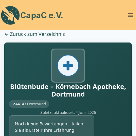
Zum
Inhalt
CapaC e.V.
springen
←
Zurück zum Verzeichnis
Blütenbude – Körnebach Apotheke,
Dortmund
44143 Dortmund
Zuletzt aktualisiert: 4 Juni, 2026
Noch keine Bewertungen – teilen
Sie als Erste:r Ihre Erfahrung.