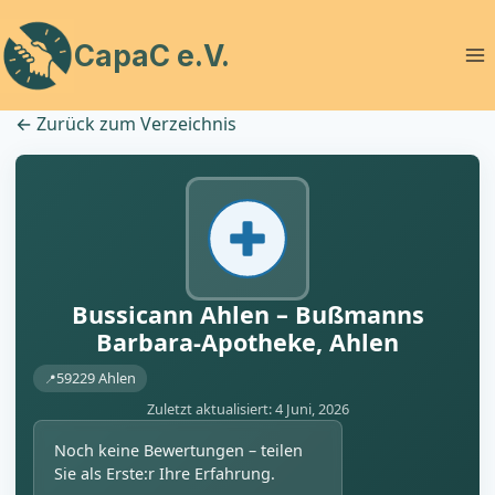
Zum
Inhalt
CapaC e.V.
springen
←
Zurück zum Verzeichnis
Bussicann Ahlen – Bußmanns
Barbara-Apotheke, Ahlen
59229 Ahlen
Zuletzt aktualisiert: 4 Juni, 2026
Noch keine Bewertungen – teilen
Sie als Erste:r Ihre Erfahrung.