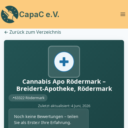
Zum
Inhalt
CapaC e.V.
springen
←
Zurück zum Verzeichnis
Cannabis Apo Rödermark –
Breidert-Apotheke, Rödermark
63322 Rödermark
Zuletzt aktualisiert: 4 Juni, 2026
Noch keine Bewertungen – teilen
Sie als Erste:r Ihre Erfahrung.