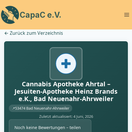
Zum
Inhalt
CapaC e.V.
springen
←
Zurück zum Verzeichnis
Cannabis Apotheke Ahrtal –
Jesuiten-Apotheke Heinz Brands
e.K., Bad Neuenahr-Ahrweiler
53474 Bad Neuenahr-Ahrweiler
Zuletzt aktualisiert: 4 Juni, 2026
Noch keine Bewertungen – teilen