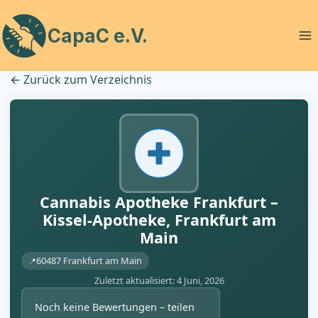
Zum
Inhalt
CapaC e.V.
springen
←
Zurück zum Verzeichnis
Cannabis Apotheke Frankfurt –
Kissel-Apotheke, Frankfurt am
Main
60487 Frankfurt am Main
Zuletzt aktualisiert: 4 Juni, 2026
Noch keine Bewertungen – teilen