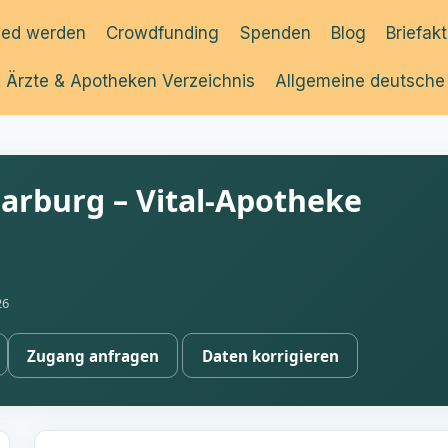
ied werden
Crowdfunding
Spenden
Blog
Briefak
Ärzte & Apotheken Verzeichnis
Allgemeine deutsche
arburg – Vital-Apotheke
26
Zugang anfragen
Daten korrigieren