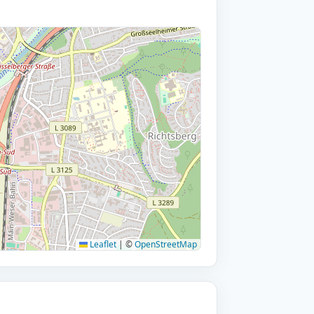
Leaflet
|
©
OpenStreetMap