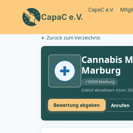
Zum
CapaC e.V.
Mitgl
Inhalt
CapaC e.V.
springen
←
Zurück zum Verzeichnis
Cannabis M
Marburg
35039 Marburg
Zuletzt aktualisiert: 4 Juni, 20
Bewertung abgeben
Anrufen