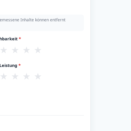
emessene Inhalte können entfernt
chbarkeit
*
★
★
★
★
/Leistung
*
★
★
★
★