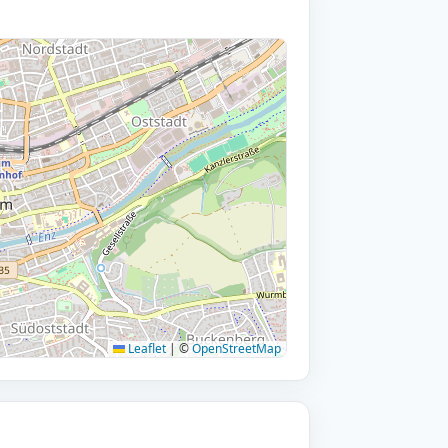
Leaflet
|
©
OpenStreetMap