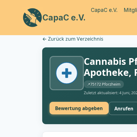
Zum
CapaC e.V.
Mitgl
Inhalt
CapaC e.V.
springen
←
Zurück zum Verzeichnis
Cannabis P
Apotheke, 
75172 Pforzheim
Zuletzt aktualisiert: 4 Juni, 20
Bewertung abgeben
Anrufen