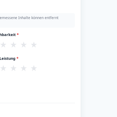
emessene Inhalte können entfernt
chbarkeit
*
★
★
★
★
/Leistung
*
★
★
★
★