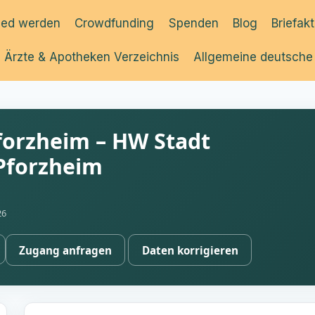
ied werden
Crowdfunding
Spenden
Blog
Briefak
Ärzte & Apotheken Verzeichnis
Allgemeine deutsche
forzheim – HW Stadt
Pforzheim
26
Zugang anfragen
Daten korrigieren