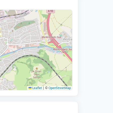
Leaflet
|
©
OpenStreetMap