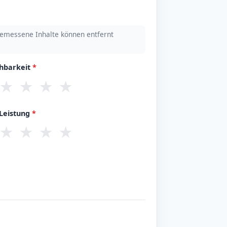
emessene Inhalte können entfernt
chbarkeit
*
★
★
★
★
/Leistung
*
★
★
★
★