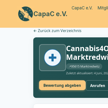
Zum
CapaC e.V.
Mitgl
Inhalt
CapaC e.V.
springen
←
Zurück zum Verzeichnis
Cannabis4O
Marktredwi
95615 Marktredwitz
Zuletzt aktualisiert: 4 Juni, 20
Bewertung abgeben
Anrufen