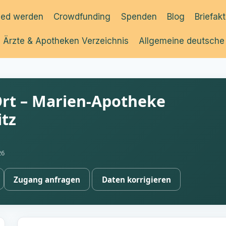
ied werden
Crowdfunding
Spenden
Blog
Briefak
Ärzte & Apotheken Verzeichnis
Allgemeine deutsche
rt – Marien-Apotheke
tz
26
Zugang anfragen
Daten korrigieren