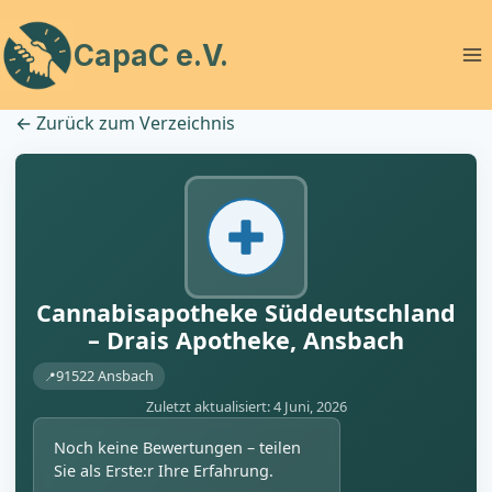
Zum
Inhalt
CapaC e.V.
springen
←
Zurück zum Verzeichnis
Cannabisapotheke Süddeutschland
– Drais Apotheke, Ansbach
91522 Ansbach
Zuletzt aktualisiert: 4 Juni, 2026
Noch keine Bewertungen – teilen
Sie als Erste:r Ihre Erfahrung.