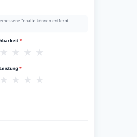
emessene Inhalte können entfernt
chbarkeit
*
★
★
★
★
/Leistung
*
★
★
★
★