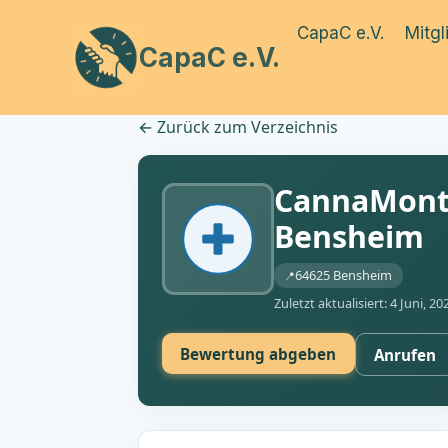
Zum
CapaC e.V.
Mitgl
Inhalt
CapaC e.V.
springen
←
Zurück zum Verzeichnis
CannaMont
Bensheim
64625 Bensheim
Zuletzt aktualisiert: 4 Juni, 20
Bewertung abgeben
Anrufen