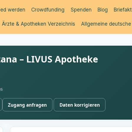
ied werden
Crowdfunding
Spenden
Blog
Briefak
Ärzte & Apotheken Verzeichnis
Allgemeine deutsche
ana – LIVUS Apotheke
26
Zugang anfragen
Daten korrigieren