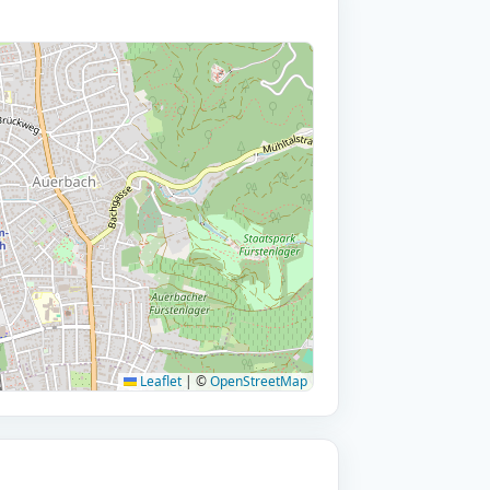
Leaflet
|
©
OpenStreetMap