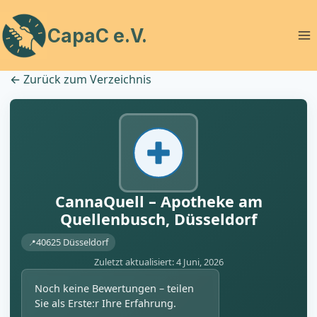
Zum
Inhalt
CapaC e.V.
springen
←
Zurück zum Verzeichnis
CannaQuell – Apotheke am
Quellenbusch, Düsseldorf
40625 Düsseldorf
Zuletzt aktualisiert: 4 Juni, 2026
Noch keine Bewertungen – teilen
Sie als Erste:r Ihre Erfahrung.