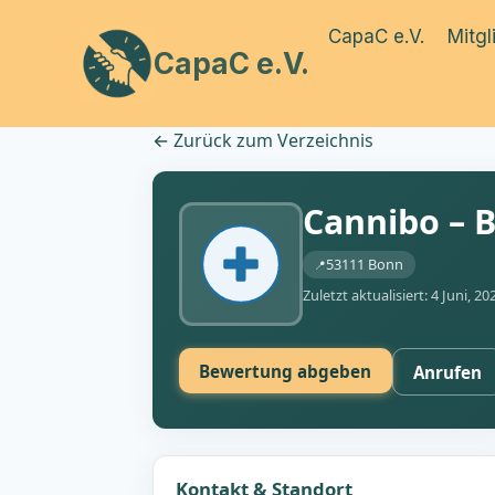
Zum
CapaC e.V.
Mitgl
Inhalt
CapaC e.V.
springen
←
Zurück zum Verzeichnis
Cannibo – 
53111 Bonn
Zuletzt aktualisiert: 4 Juni, 20
Bewertung abgeben
Anrufen
Kontakt & Standort