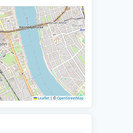
Leaflet
|
©
OpenStreetMap