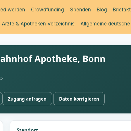
ied werden
Crowdfunding
Spenden
Blog
Briefak
Ärzte & Apotheken Verzeichnis
Allgemeine deutsche
Bahnhof Apotheke, Bonn
26
Zugang anfragen
Daten korrigieren
Standort