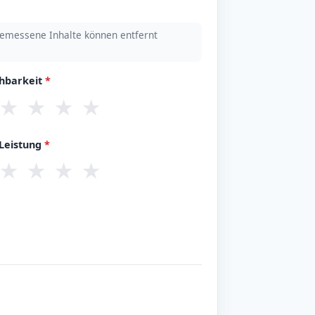
emessene Inhalte können entfernt
chbarkeit
*
★
★
★
★
/Leistung
*
★
★
★
★