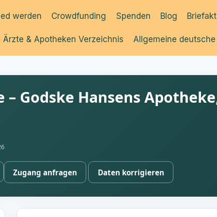
ied werden
Crowdfunding
Spenden
Blog
Briefak
Ärzte & Apotheken Verzeichnis
Allgemeine deutsche
 – Godske Hansens Apotheke
26
Zugang anfragen
Daten korrigieren