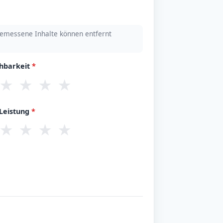
emessene Inhalte können entfernt
chbarkeit
*
★
★
★
★
/Leistung
*
★
★
★
★