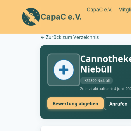
Zum
CapaC e.V.
Mitgl
Inhalt
CapaC e.V.
springen
←
Zurück zum Verzeichnis
Cannotheke
Niebüll
25899 Niebüll
Zuletzt aktualisiert: 4 Juni, 20
Bewertung abgeben
Anrufen