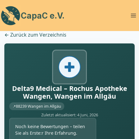
Zum
Inhalt
CapaC e.V.
springen
←
Zurück zum Verzeichnis
Delta9 Medical – Rochus Apotheke
Wangen, Wangen im Allgäu
88239 Wangen im Allgäu
Zuletzt aktualisiert: 4 Juni, 2026
Noch keine Bewertungen – teilen
Sie als Erste:r Ihre Erfahrung.