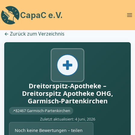
Zum
Inhalt
CapaC e.V.
springen
←
Zurück zum Verzeichnis
Dreitorspitz-Apotheke –
Dreitorspitz Apotheke OHG,
Garmisch-Partenkirchen
82467 Garmisch-Partenkirchen
Zuletzt aktualisiert: 4 Juni, 2026
Noch keine Bewertungen – teilen