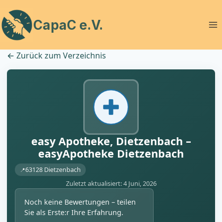
Zum
Inhalt
CapaC e.V.
springen
←
Zurück zum Verzeichnis
easy Apotheke, Dietzenbach –
easyApotheke Dietzenbach
63128 Dietzenbach
Zuletzt aktualisiert: 4 Juni, 2026
Noch keine Bewertungen – teilen
Sie als Erste:r Ihre Erfahrung.