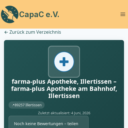
Zum
Inhalt
CapaC e.V.
springen
←
Zurück zum Verzeichnis
farma-plus Apotheke, Illertissen –
farma-plus Apotheke am Bahnhof,
Illertissen
89257 Illertissen
Zuletzt aktualisiert: 4 Juni, 2026
Noch keine Bewertungen – teilen