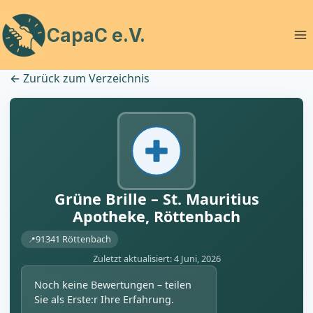
Zum
Inhalt
CapaC e.V.
springen
←
Zurück zum Verzeichnis
Grüne Brille – St. Mauritius
Apotheke, Röttenbach
91341 Röttenbach
Zuletzt aktualisiert: 4 Juni, 2026
Noch keine Bewertungen – teilen
Sie als Erste:r Ihre Erfahrung.