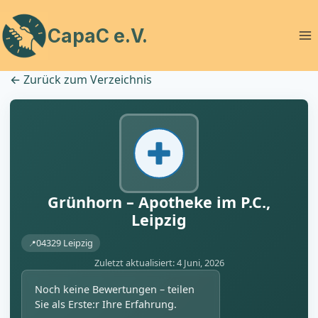
Zum
Inhalt
CapaC e.V.
springen
←
Zurück zum Verzeichnis
Grünhorn – Apotheke im P.C.,
Leipzig
04329 Leipzig
Zuletzt aktualisiert: 4 Juni, 2026
Noch keine Bewertungen – teilen
Sie als Erste:r Ihre Erfahrung.