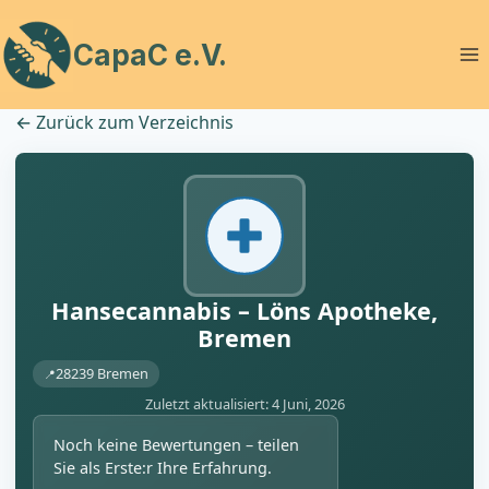
Zum
Inhalt
CapaC e.V.
springen
←
Zurück zum Verzeichnis
Hansecannabis – Löns Apotheke,
Bremen
28239 Bremen
Zuletzt aktualisiert: 4 Juni, 2026
Noch keine Bewertungen – teilen
Sie als Erste:r Ihre Erfahrung.