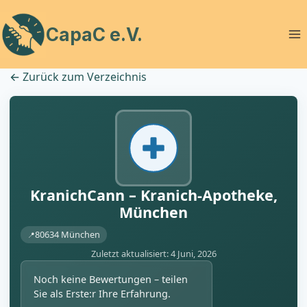
Zum
Inhalt
CapaC e.V.
springen
←
Zurück zum Verzeichnis
KranichCann – Kranich-Apotheke,
München
80634 München
Zuletzt aktualisiert: 4 Juni, 2026
Noch keine Bewertungen – teilen
Sie als Erste:r Ihre Erfahrung.