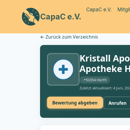
Zum
CapaC e.V.
Mitgl
Inhalt
CapaC e.V.
springen
←
Zurück zum Verzeichnis
Kristall Ap
Apotheke H
50354 Hürth
Zuletzt aktualisiert: 4 Juni, 20
Bewertung abgeben
Anrufen