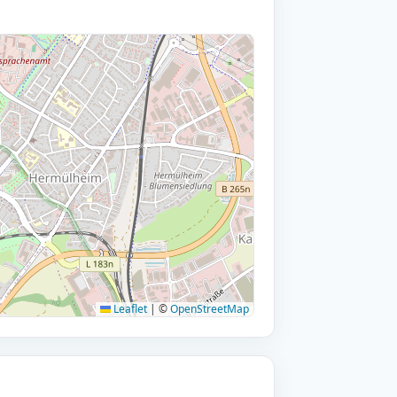
Leaflet
|
©
OpenStreetMap