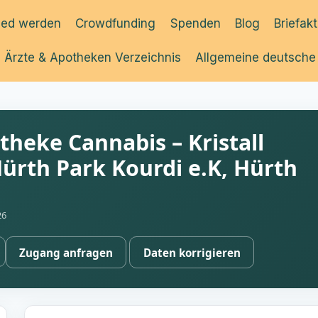
ied werden
Crowdfunding
Spenden
Blog
Briefak
Ärzte & Apotheken Verzeichnis
Allgemeine deutsche
otheke Cannabis – Kristall
ürth Park Kourdi e.K, Hürth
26
Zugang anfragen
Daten korrigieren