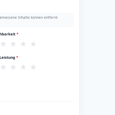
emessene Inhalte können entfernt
chbarkeit
*
★
★
★
★
/Leistung
*
★
★
★
★