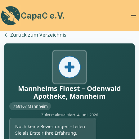
Zum
Inhalt
CapaC e.V.
springen
←
Zurück zum Verzeichnis
Mannheims Finest – Odenwald
Apotheke, Mannheim
68167 Mannheim
Zuletzt aktualisiert: 4 Juni, 2026
Noch keine Bewertungen – teilen
Sie als Erste:r Ihre Erfahrung.