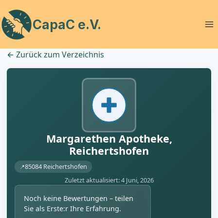
Zum
Inhalt
CapaC e.V.
springen
←
Zurück zum Verzeichnis
Margarethen Apotheke,
Reichertshofen
85084 Reichertshofen
Zuletzt aktualisiert: 4 Juni, 2026
Noch keine Bewertungen – teilen
Sie als Erste:r Ihre Erfahrung.