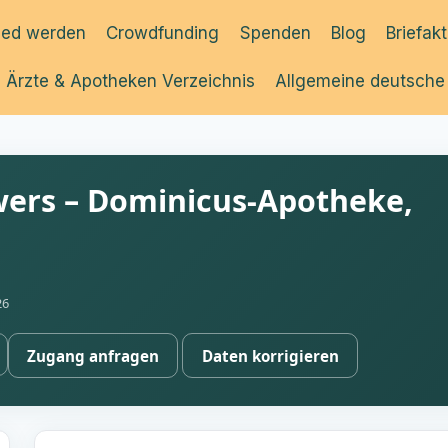
ied werden
Crowdfunding
Spenden
Blog
Briefak
Ärzte & Apotheken Verzeichnis
Allgemeine deutsche
wers – Dominicus-Apotheke,
26
Zugang anfragen
Daten korrigieren