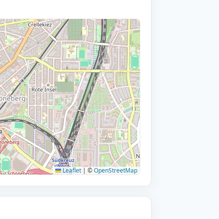
Leaflet
|
©
OpenStreetMap