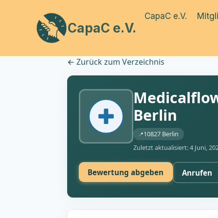
Zum
CapaC e.V.
Mitgl
Inhalt
CapaC e.V.
springen
←
Zurück zum Verzeichnis
Medicalflo
Berlin
10827 Berlin
Zuletzt aktualisiert: 4 Juni, 20
Bewertung abgeben
Anrufen