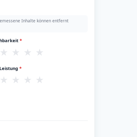
emessene Inhalte können entfernt
chbarkeit
*
★
★
★
★
/Leistung
*
★
★
★
★