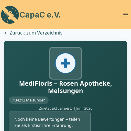
Zum
Inhalt
CapaC e.V.
springen
←
Zurück zum Verzeichnis
MediFloris – Rosen Apotheke,
Melsungen
34212 Melsungen
Zuletzt aktualisiert: 4 Juni, 2026
Noch keine Bewertungen – teilen
Sie als Erste:r Ihre Erfahrung.