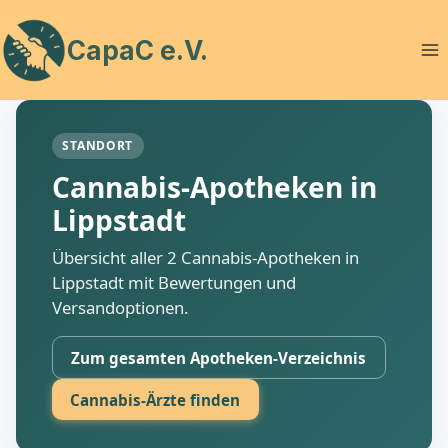
Zum
Inhalt
CapaC e.V.
springen
STANDORT
Cannabis-Apotheken in
Lippstadt
Übersicht aller 2 Cannabis-Apotheken in
Lippstadt mit Bewertungen und
Versandoptionen.
Zum gesamten Apotheken-Verzeichnis
Cannabis-Ärzte finden