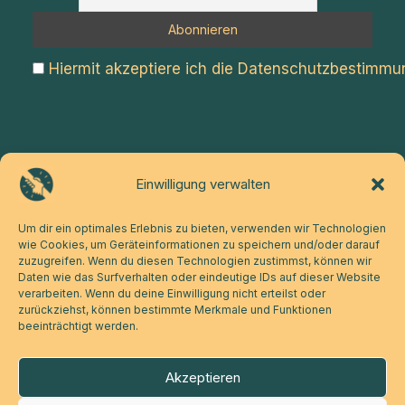
Hiermit akzeptiere ich die Datenschutzbestimm
Einwilligung verwalten
Über uns
Datenschutz
Impressum
FAQ
Um dir ein optimales Erlebnis zu bieten, verwenden wir Technologien
Kontakt
Der Patienten-Club
Mitglied werden
wie Cookies, um Geräteinformationen zu speichern und/oder darauf
zuzugreifen. Wenn du diesen Technologien zustimmst, können wir
Ärzteportal
Mitgliederbereich
Daten wie das Surfverhalten oder eindeutige IDs auf dieser Website
verarbeiten. Wenn du deine Einwilligung nicht erteilst oder
zurückziehst, können bestimmte Merkmale und Funktionen
Apotheken Portal
Partner werden bei CAPAC
beeinträchtigt werden.
Akzeptieren