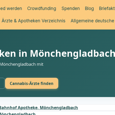
ied werden
Crowdfunding
Spenden
Blog
Briefak
Ärzte & Apotheken Verzeichnis
Allgemeine deutsche
ken in Mönchengladbac
n Mönchengladbach mit
s
Cannabis-Ärzte finden
Bahnhof Apotheke, Mönchengladbach
Mönchengladbach