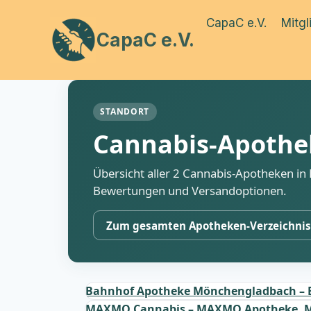
Zum
CapaC e.V.
Mitgl
Inhalt
CapaC e.V.
springen
STANDORT
Cannabis-Apothe
Übersicht aller 2 Cannabis-Apotheken i
Bewertungen und Versandoptionen.
Zum gesamten Apotheken-Verzeichni
Bahnhof Apotheke Mönchengladbach – 
MAXMO Cannabis – MAXMO Apotheke, 