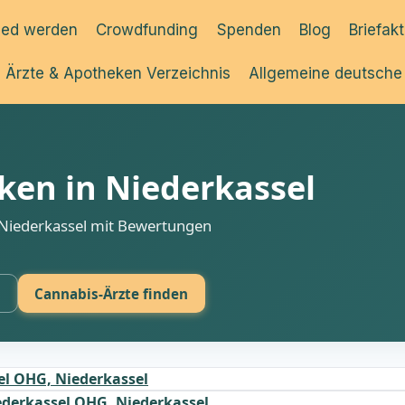
ied werden
Crowdfunding
Spenden
Blog
Briefak
Ärzte & Apotheken Verzeichnis
Allgemeine deutsche
en in Niederkassel
n Niederkassel mit Bewertungen
s
Cannabis-Ärzte finden
el OHG, Niederkassel
ederkassel OHG, Niederkassel