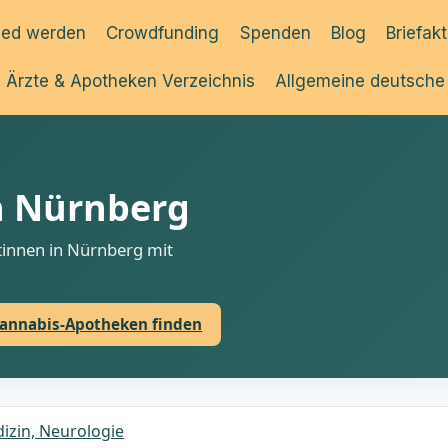
ied werden
Crowdfunding
Spenden
Blog
Briefak
Ärzte & Apotheken Verzeichnis
Allgemeine deutsche
n Nürnberg
ztinnen in Nürnberg mit
annabis-Apotheken finden
izin, Neurologie