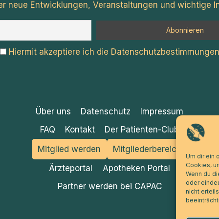
er neue Entwicklungen, Veranstaltungen und wichtige In
Hiermit akzeptiere ich die Datenschutzbestimmunge
Über uns
Datenschutz
Impressum
FAQ
Kontakt
Der Patienten-Club
Mitglied werden
Mitgliederbereich
Um dir ein 
Cookies, u
Ärzteportal
Apotheken Portal
Wenn du di
oder eindeu
Partner werden bei CAPAC
nicht ertei
beeinträcht