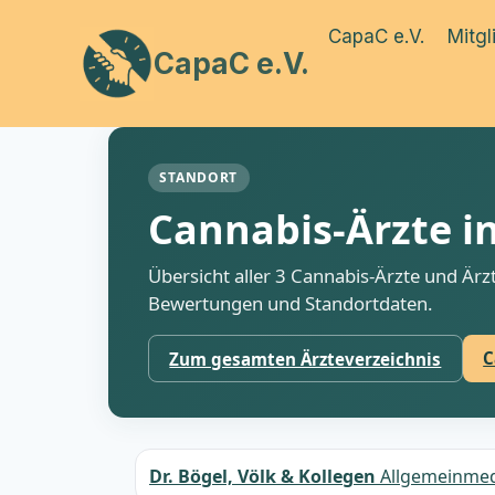
Zum
CapaC e.V.
Mitgl
Inhalt
CapaC e.V.
springen
STANDORT
Cannabis-Ärzte i
Übersicht aller 3 Cannabis-Ärzte und Är
Bewertungen und Standortdaten.
C
Zum gesamten Ärzteverzeichnis
Dr. Bögel, Völk & Kollegen
Allgemeinmed