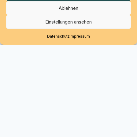
Ablehnen
Einstellungen ansehen
Datenschutz
Impressum
Werde Teil der Bewegung.
CapaC steht für Aufklärung, Verbindung und echte
Unterstützung.
Werde Mitglied und mach den Unterschied.
Jetzt Mitglied werden