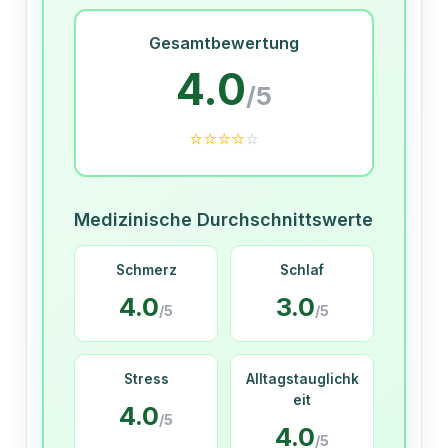
Gesamtbewertung
4.0
/5
⭐
⭐
⭐
⭐
⭐
Medizinische Durchschnittswerte
Schmerz
Schlaf
4.0
3.0
/5
/5
Stress
Alltagstauglichk
eit
4.0
/5
4.0
/5