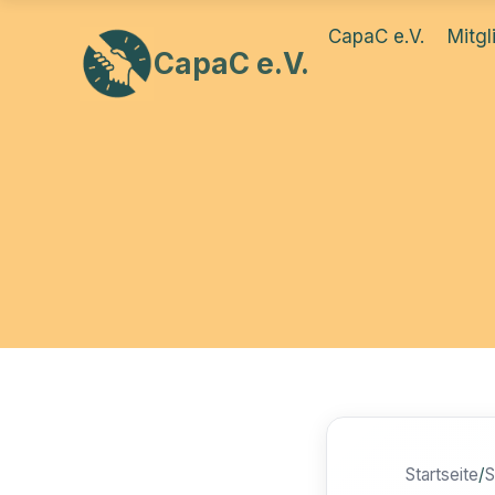
Zum
CapaC e.V.
Mitgl
Inhalt
CapaC e.V.
springen
Startseite
/
S