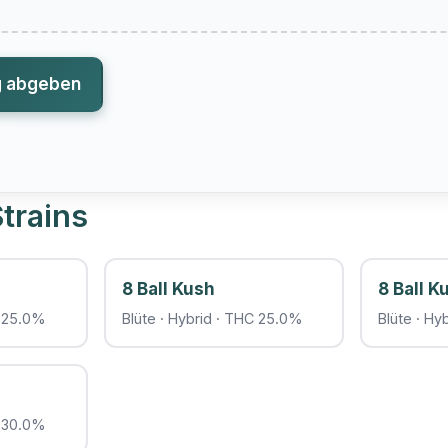
g abgeben
trains
8 Ball Kush
8 Ball K
C 25.0%
Blüte · Hybrid · THC 25.0%
Blüte · Hy
C 30.0%