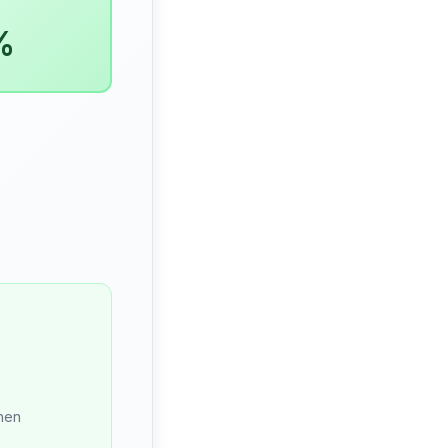
%
nnen