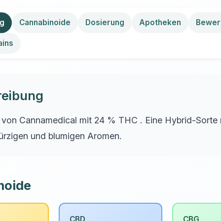
ng
Cannabinoide
Dosierung
Apotheken
Bewer
ains
reibung
p von Cannamedical mit 24 % THC . Eine Hybrid-Sorte 
ürzigen und blumigen Aromen.
noide
CBD
CBG