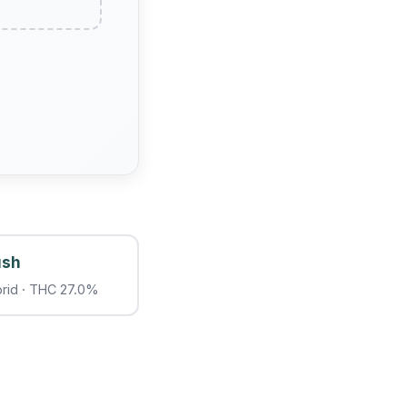
ush
brid · THC 27.0%