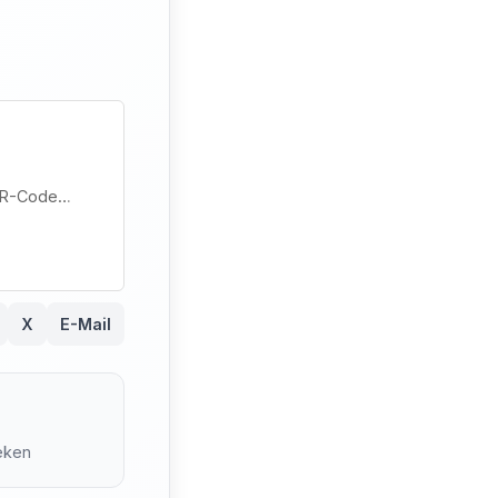
R-Code…
X
E-Mail
0
eken