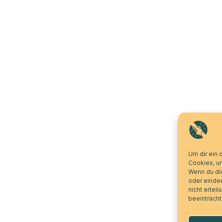
Um dir ein 
Cookies, u
Wenn du di
oder eindeu
nicht ertei
beeinträcht