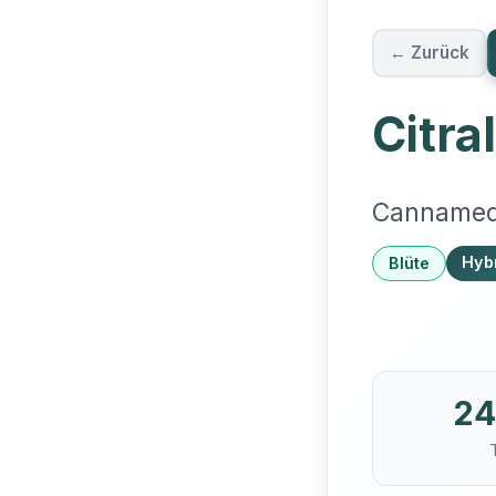
← Zurück
Citra
Cannamed
Hyb
Blüte
24