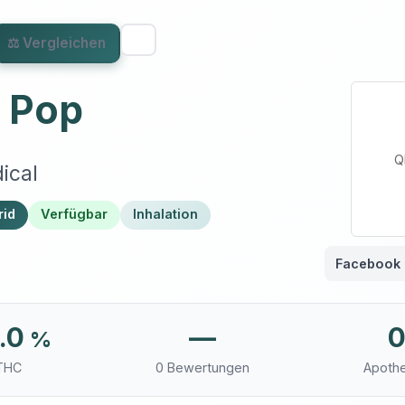
⚖ Vergleichen
l Pop
Q
ical
rid
Verfügbar
Inhalation
Facebook
.0
—
%
THC
0 Bewertungen
Apoth