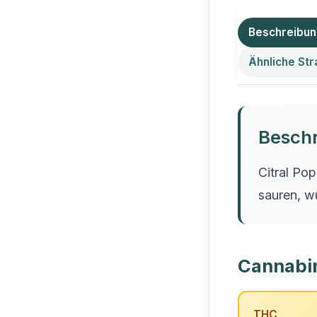
Beschreibu
Ähnliche Str
Besch
Citral Po
sauren, w
Cannabi
THC