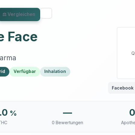
⚖ Vergleichen
e Face
Q
harma
rid
Verfügbar
Inhalation
Facebook
.0
—
%
THC
0 Bewertungen
Apoth