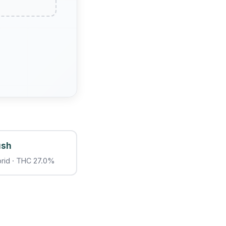
ush
brid · THC 27.0%