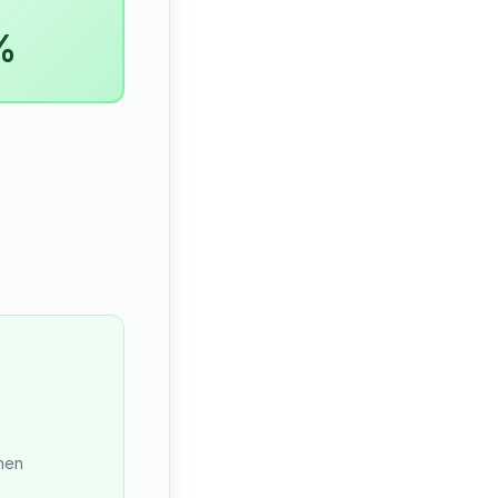
%
nnen