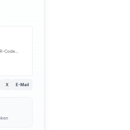
R-Code…
X
E-Mail
0
eken