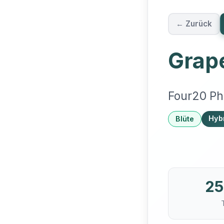
← Zurück
Grap
Four20 P
Hyb
Blüte
25