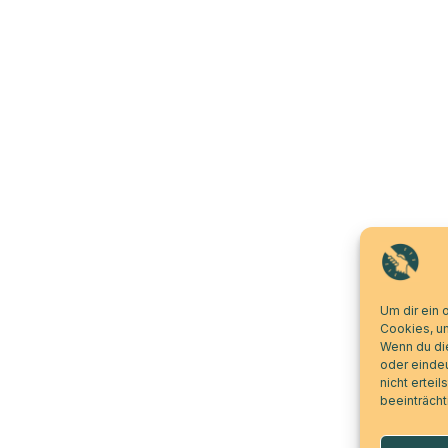
Um dir ein 
Cookies, u
Wenn du di
oder eindeu
nicht ertei
beeinträcht