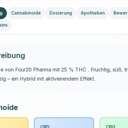
ng
Cannabinoide
Dosierung
Apotheken
Bewer
ains
reibung
e von Four20 Pharma mit 25 % THC . Fruchtig, süß, t
zig – ein Hybrid mit aktivierendem Effekt.
noide
CBD
CBG