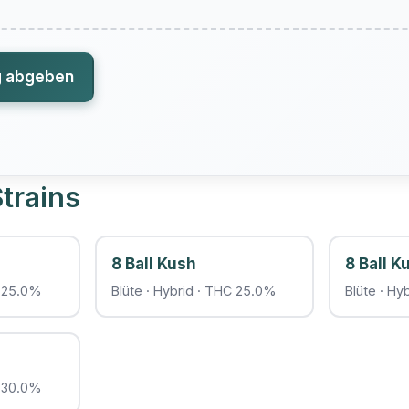
g abgeben
trains
8 Ball Kush
8 Ball K
C 25.0%
Blüte · Hybrid · THC 25.0%
Blüte · Hy
C 30.0%