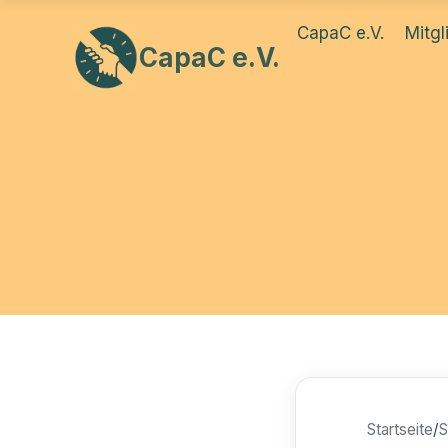
Zum
CapaC e.V.
Mitgl
Inhalt
CapaC e.V.
springen
Startseite
/
S